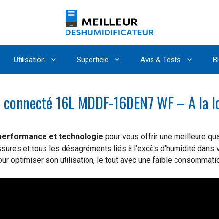
Utilisation
Superficie
Avis & Tests
B
e connecté 16L MDDF-16DEN7 WF – A la l
e performance et technologie
pour vous offrir une meilleure qual
ssures et tous les désagréments liés à l’excès d’humidité dans vot
ur optimiser son utilisation, le tout avec une faible consommatio