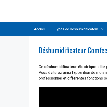
Aller
au
contenu
Accueil
Types de Déshumidificateur
Déshumidificateur Comfe
Ce
déshumidificateur électrique alli
Vous éviterez ainsi l’apparition de moisi
professionnel et différentes fonctions po