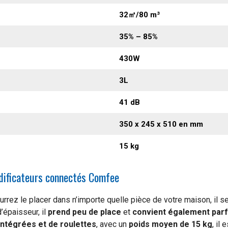
32㎡/80 m³
35% – 85%
430W
3L
41 dB
350 x 245 x 510 en mm
15 kg
idificateurs connectés Comfee
urrez le placer dans n’importe quelle pièce de votre maison, il s
épaisseur, il
prend peu de place
et
convient également parf
ntégrées et de roulettes
, avec un
poids moyen de 15 kg
, il