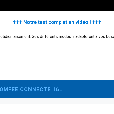
⬆️⬆️⬆️
Notre test complet en vidéo !
⬆️⬆️⬆️
 quotidien aisément. Ses différents modes s’adapteront à vos be
COMFEE CONNECTÉ 16L