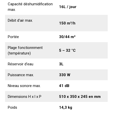
Capacité déshumidification
16L / jour
max.
Débit d’air max.
150 m³/h
Portée
30/44 m²
Plage fonctionnment
5 – 32 °C
(température)
Réservoir d’eau
3L
Puissance max.
330 W
Niveau sonore max.
41 dB
Dimensions H x l x P
510 x 350 x 245 en mm
Poids
14,3 kg