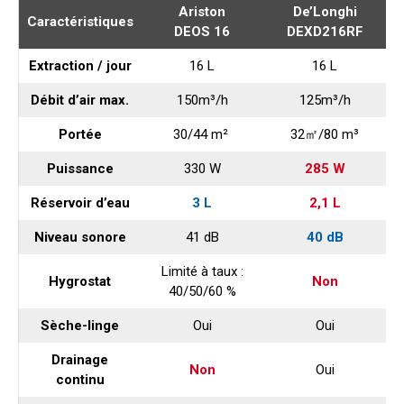
Ariston
De’Longhi
Caractéristiques
DEOS 16
DEXD216RF
Extraction / jour
16 L
16 L
Débit d’air max.
150m³/h
125m³/h
Portée
30/44 m²
32㎡/80 m³
Puissance
330 W
285 W
Réservoir d’eau
3 L
2,1 L
Niveau sonore
41 dB
40 dB
Limité à taux :
M
Hygrostat
Non
40/50/60 %
4
Sèche-linge
Oui
Oui
Drainage
Non
Oui
continu