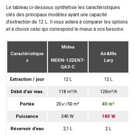
Le tableau ci-dessous synthétise les caractéristiques
clés des principaux modèles ayant une capacité
d’extraction de 12 L. Il vous aidera à comparer les options
et à choisir celui qui correspond le mieux à vos besoins.
Midea
Caractéristique
Air&Me
s
MDDN-12DEN7-
Lary
QA3-C
Extraction / jour
12 L
12 L
Débit d’air max.
118 m³/h
120m³/h
Portée
20㎡/50 m³
40 m²
Puissance
340 W
180 W
Réservoir d’eau
2,1 L
2 L