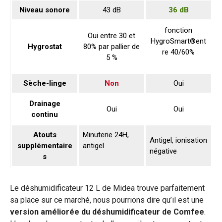
Niveau sonore
43 dB
36 dB
fonction
Oui entre 30 et
HygroSmart®ent
Hygrostat
80% par pallier de
re 40/60%
5 %
Sèche-linge
Non
Oui
Drainage
Oui
Oui
continu
Atouts
Minuterie 24H,
Antigel, ionisation
Tr
supplémentaire
antigel
négative
a
s
Le déshumidificateur 12 L de Midea trouve parfaitement
sa place sur ce marché, nous pourrions dire qu’il est une
version améliorée du déshumidificateur de Comfee
.